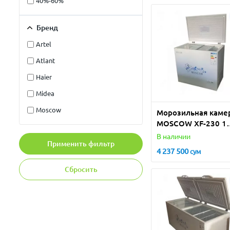
40%-60%
Бренд
Artel
Atlant
Haier
Midea
Moscow
Морозильная каме
MOSCOW XF-230 1
DOOR
В наличии
Применить фильтр
4 237 500
сум
Сбросить