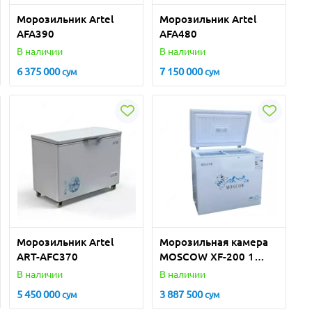
Морозильник Artel
Морозильник Artel
AFA390
AFA480
В наличии
В наличии
6 375 000
7 150 000
сум
сум
Морозильник Artel
Морозильная камера
ART-AFC370
MOSCOW XF-200 1
DOOR
В наличии
В наличии
5 450 000
3 887 500
сум
сум