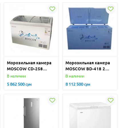
Морозильная камера
Морозильная камера
MOSCOW CD-258
MOSCOW BD-418 2
CURVED
DOOR
В наличии
В наличии
5 862 500
8 112 500
сум
сум