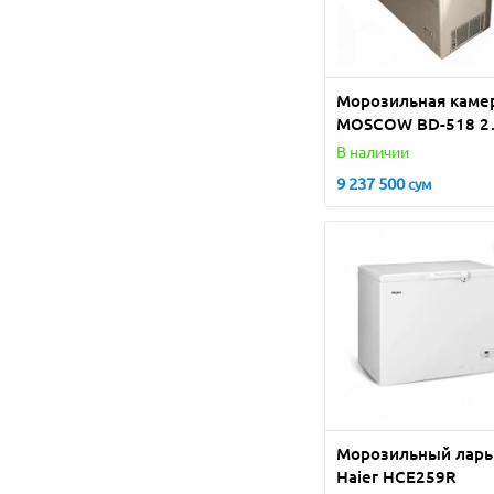
Морозильная каме
MOSCOW BD-518 2
DOOR
В наличии
9 237 500
сум
Морозильный ларь
Haier HCE259R