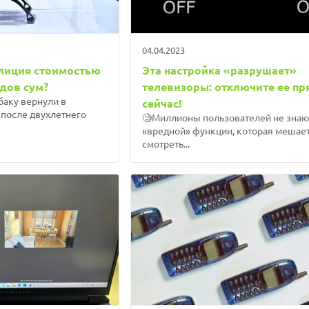
04.04.2023
олиция стоимостью
Эта настройка «разрушает»
дов сум?
телевизоры: отключите ее пр
обаку вернули в
сейчас!
после двухлетнего
🧐Миллионы пользователей не знаю
«вредной» функции, которая мешае
смотреть...