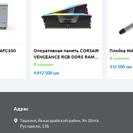
 AFC300
Оперативная память CORSAIR
Плойка M
VENGEANCE RGB DDR5 RAM
В наличии
32GB (2x16GB) 6000MHz
В наличии
312 500
сум
4 812 500
сум
Адрес
Ташкент, Яккасарайский район, Ул. Шота
Руставели, 53Б