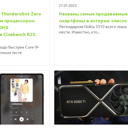
27.01.2023
 Thunderobot Zero
Названы самые продаваемые
ым процессором
смартфоны в истории: список
Легендарная Nokia 3310 всего лишь 
00HX
месте. Известно, кто...
 Cinebench R23.
?
аздо быстрее Core i9-
очном тесте