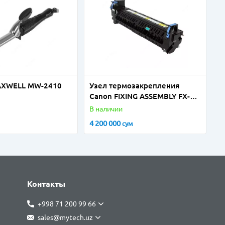
AXWELL MW-2410
Узел термозакрепления
Canon FIXING ASSEMBLY FX-
202 FM1-D277-040000 (180k)
В наличии
4 200 000
сум
Контакты
+998 71 200 99 66
sales@mytech.uz