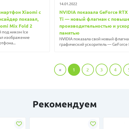
14.01.2022
мартфон Xiaomi с
NVIDIA показала GeForce RTX
нсайдер показал,
Ti — новый флагман с повыш
omi Mix Fold 2
производительностью и уско
 под ником Ice
памятью
вал изображение
NVIDIA показала свой новый флагм
тфона...
графический ускоритель — GeForce R
«
1
2
3
4
Рекомендуем