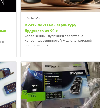
27.01.2023
В сети показали гарнитуру
ямо
будущего из 90-х
Современный художник представил
концепт деревянного VR-шлема, который
т о
вполне мог бы...
т