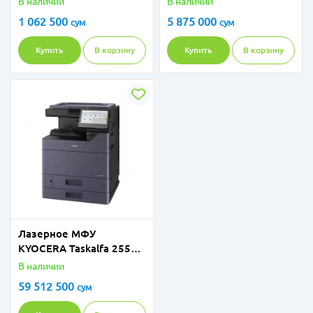
В наличии
В наличии
1 062 500
5 875 000
сум
сум
Купить
В корзину
Купить
В корзину
Лазерное МФУ
KYOCERA Taskalfa 2554ci
A3
В наличии
59 512 500
сум