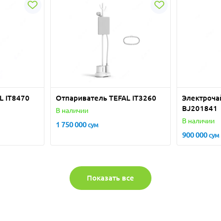
L IT8470
Отпариватель TEFAL IT3260
Электроча
BJ201841
В наличии
В наличии
1 750 000
сум
900 000
сум
Показать все