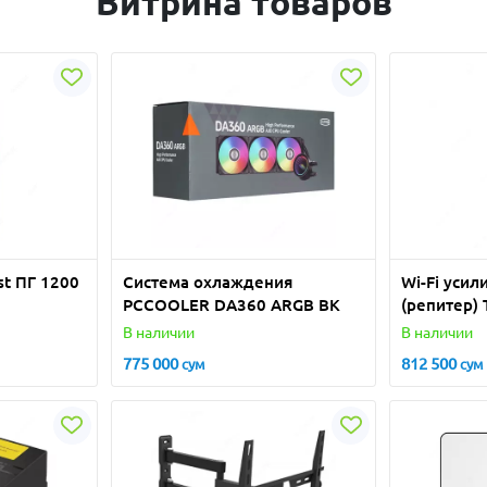
Витрина товаров
st ПГ 1200
Система охлаждения
Wi-Fi усил
PCCOOLER DA360 ARGB BK
(репитер)
AX3000
В наличии
В наличии
775 000
812 500
сум
сум