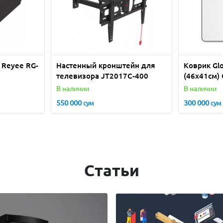
e Reyee RG-
Настенный кронштейн для
Коврик Gl
телевизора JT2017C-400
(46x41см)
В наличии
В наличии
550 000
300 000
сум
сум
Статьи