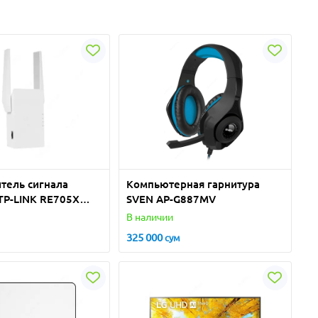
итель сигнала
Компьютерная гарнитура
 TP-LINK RE705X
SVEN AP-G887MV
В наличии
325 000
сум