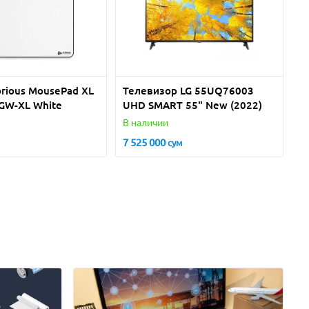
orious MousePad XL
Телевизор LG 55UQ76003
 GW-XL White
UHD SMART 55" New (2022)
В наличии
7 525 000
сум