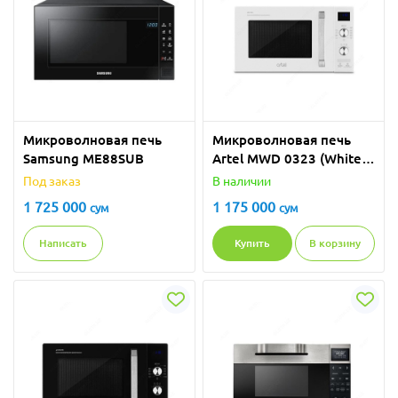
Микроволновая печь
Микроволновая печь
Samsung ME88SUB
Artel MWD 0323 (White)
гриль
Под заказ
В наличии
1 725 000
1 175 000
сум
сум
Написать
Купить
В корзину