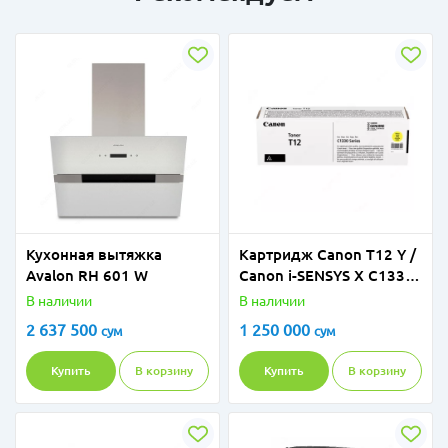
Кухонная вытяжка
Картридж Canon T12 Y /
Avalon RH 601 W
Canon i-SENSYS X C1333
(5 300 стр)
В наличии
В наличии
2 637 500
1 250 000
сум
сум
Купить
В корзину
Купить
В корзину