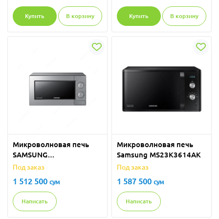
Купить
В корзину
Купить
В корзину
Микроволновая печь
Микроволновая печь
SAMSUNG
Samsung MS23K3614AK
ME81MRTB/BW
Под заказ
Под заказ
1 512 500
1 587 500
сум
сум
Написать
Написать