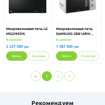
Микроволновая печь LG
Микроволновая печь
MS2595DIS
SAMSUNG GE81ARW
(grill)
В наличии
В наличии
2 237 500
1 587 500
сум
сум
Купить
В корзину
Купить
В корзину
«
1
2
»
Рекомендуем