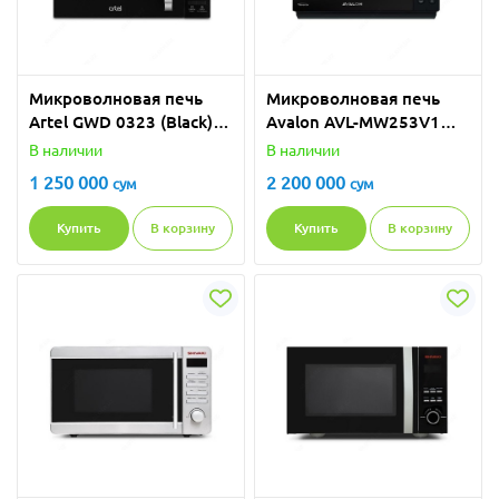
Микроволновая печь
Микроволновая печь
Artel GWD 0323 (Black)
Avalon AVL-MW253V1
гриль
(Black)
В наличии
В наличии
1 250 000
2 200 000
сум
сум
Купить
В корзину
Купить
В корзину