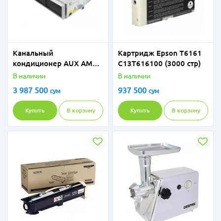
Канальный
Картридж Epson T6161
кондиционер AUX AMSD
C13T616100 (3000 стр)
H12/4R3
В наличии
В наличии
3 987 500
937 500
сум
сум
Купить
В корзину
Купить
В корзину