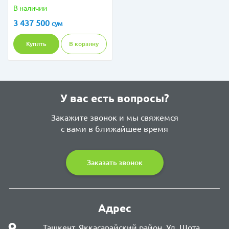
Premium
В наличии
3 437 500
сум
Купить
В корзину
У вас есть вопросы?
Закажите звонок и мы свяжемся
с вами в ближайшее время
Заказать звонок
Адрес
Ташкент, Яккасарайский район, Ул. Шота