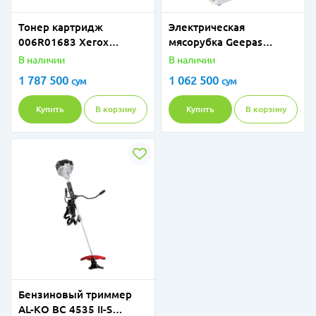
Тонер картридж
Электрическая
006R01683 Xerox
мясорубка Geepas
AltaLink
GMG746
В наличии
В наличии
B8045/8055/8065/8075/
1 787 500
1 062 500
сум
сум
8090 (2x50K)
Купить
В корзину
Купить
В корзину
Бензиновый триммер
AL-KO BC 4535 II-S