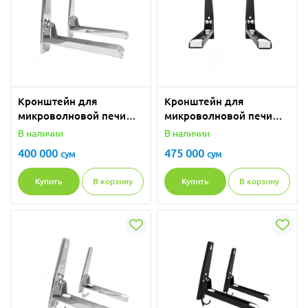
Кронштейн для
Кронштейн для
микроволновой печи
микроволновой печи
WS-SUN 1/Silver
WS-SUN 1/Black
В наличии
В наличии
400 000
475 000
сум
сум
Купить
В корзину
Купить
В корзину