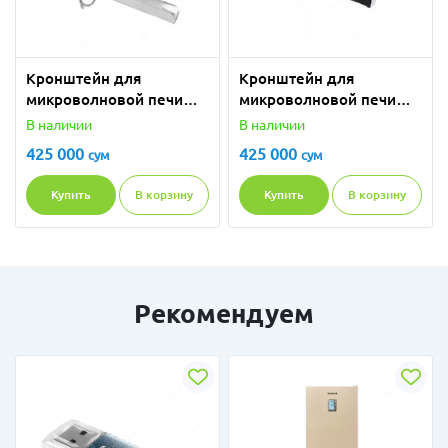
Кронштейн для
Кронштейн для
микроволновой печи
микроволновой печи
WS-SUN 2/Silver с
WS-SUN 2/Black с
В наличии
В наличии
крючком
крючком
425 000
425 000
сум
сум
Купить
В корзину
Купить
В корзину
Рекомендуем