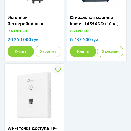
Источник
Стиральная машина
бесперебойного
Immer 14596DD (10 кг)
питания MYPRO EA
В наличии
В наличии
9010(S) Online UPS
20 250 000
6 737 500
сум
сум
10KVA pF 1,0 LCDS with
16x12-9Ah
Купить
В корзину
Купить
В корзину
Wi-Fi точка доступа TP-