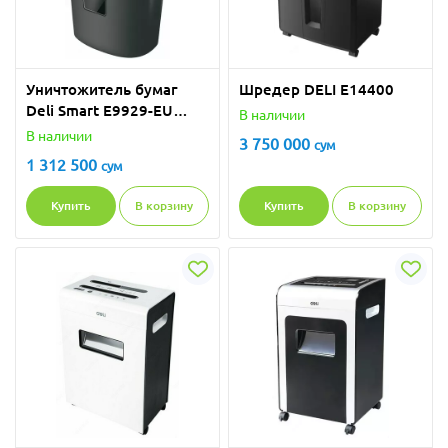
Уничтожитель бумаг
Шредер DELI E14400
Deli Smart E9929-EU
В наличии
серебристый
В наличии
3 750 000
сум
1 312 500
сум
Купить
В корзину
Купить
В корзину