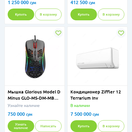
1 250 000
412 500
сум
сум
Купить
В корзину
Купить
В корзину
Мышка Glorious Model D
Кондиционер Ziffler 12
Minus GLO-MS-DM-MB
Terrarium Inv
Matte Black
Узнайте наличие
В наличии
750 000
7 500 000
сум
сум
Узнать
Написать
Купить
В корзину
наличие