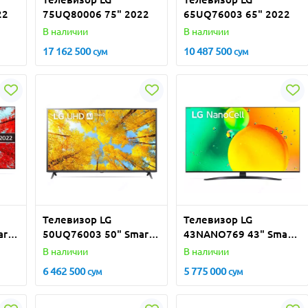
22
75UQ80006 75" 2022
65UQ76003 65" 2022
В наличии
В наличии
17 162 500
10 487 500
сум
сум
Телевизор LG
Телевизор LG
art
50UQ76003 50" Smart
43NANO769 43" Smart
TV 4K
TV 4K
В наличии
В наличии
6 462 500
5 775 000
сум
сум