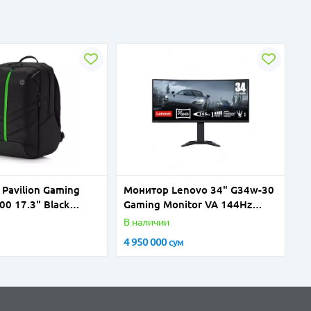
Pavilion Gaming
Монитор Lenovo 34" G34w-30
00 17.3" Black
Gaming Monitor VA 144Hz
0,5mc WQHD (3440x1440)
В наличии
HDMI Display Port
4 950 000
сум
66F1GAC1EU