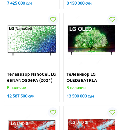
7 425 000
8 150 000
сум
сум
Телевизор NanoCell LG
Телевизор LG
65NANO806PA (2021)
OLED55A1RLA
В наличии
В наличии
12 587 500
13 500 000
сум
сум