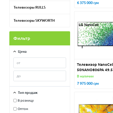
6 375 000
сум
Телевизоры RULLS
Телевизоры SKYWORTH
Фильтр
Цена
Телевизор NanoCel
50NANO806PA 49.5
(2021)
В наличии
7 975 000
сум
Тип продаж
В розницу
Оптом