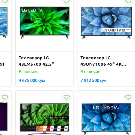
Телевизор LG
Телевизор LG
9)
43LM5700 42.5"
49UN71006 49" 4K
Ultra HD LED (2020)
В наличии
В наличии
4 675 000
7 912 500
сум
сум