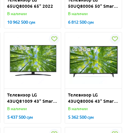
65UQ80006 65" 2022
50UQ80006 50" Smart
TV 4K
В наличии
В наличии
10 962 500
6 812 500
сум
сум
Телевизор LG
Телевизор LG
43UQ81009 43" Smart
43UQ80006 43" Smart
TV 4K
TV 4K
В наличии
В наличии
5 437 500
5 362 500
сум
сум