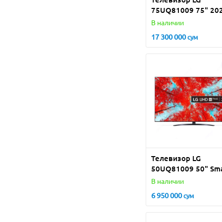
75UQ81009 75" 20
В наличии
17 300 000
сум
Телевизор LG
50UQ81009 50" Sm
TV 4K
В наличии
6 950 000
сум