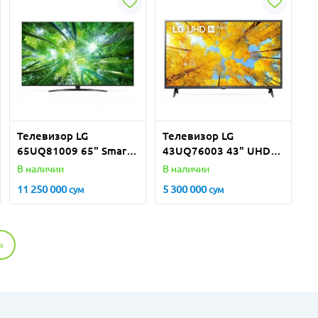
Телевизор LG
Телевизор LG
65UQ81009 65" Smart
43UQ76003 43" UHD
TV 4K
Smart TV 4K
В наличии
В наличии
11 250 000
5 300 000
сум
сум
»