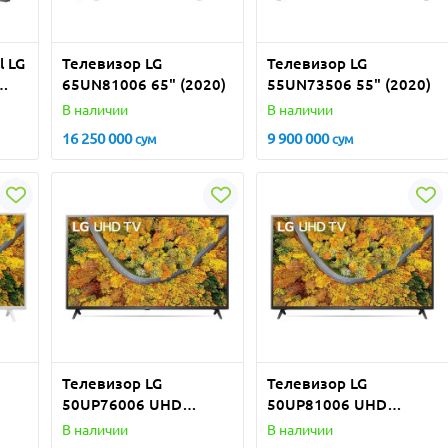
l LG
Телевизор LG
Телевизор LG
65UN81006 65" (2020)
55UN73506 55" (2020)
В наличии
В наличии
16 250 000
9 900 000
сум
сум
Телевизор LG
Телевизор LG
50UP76006 UHD
50UP81006 UHD
SMART
SMART
В наличии
В наличии