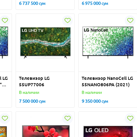
6 737 500
6 975 000
сум
сум
l LG
Телевизор LG
Телевизор NanoCell LG
"
55UP77006
55NANO806PA (2021)
В наличии
В наличии
7 500 000
9 350 000
сум
сум