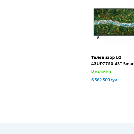
Телевизор LG
43UP7750 43" Smar
TV 4K
В наличии
6 562 500
сум