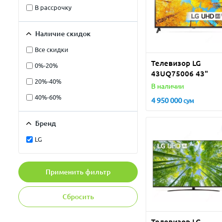
В рассрочку
Наличие скидок
Все скидки
Телевизор LG
0%-20%
43UQ75006 43"
20%-40%
В наличии
40%-60%
4 950 000
сум
Бренд
LG
Применить фильтр
Сбросить
Телевизор LG