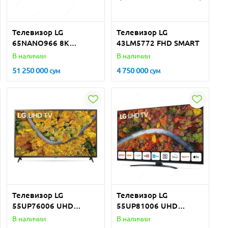
Телевизор LG
Телевизор LG
65NANO966 8K
43LM5772 FHD SMART
SmartTV
В наличии
В наличии
51 250 000
4 750 000
сум
сум
Телевизор LG
Телевизор LG
55UP76006 UHD
55UP81006 UHD
SMART
SMART
В наличии
В наличии