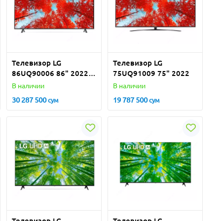
Телевизор LG
Телевизор LG
86UQ90006 86" 2022
75UQ91009 75" 2022
HDR
В наличии
В наличии
30 287 500
19 787 500
сум
сум
Телевизор LG
Телевизор LG