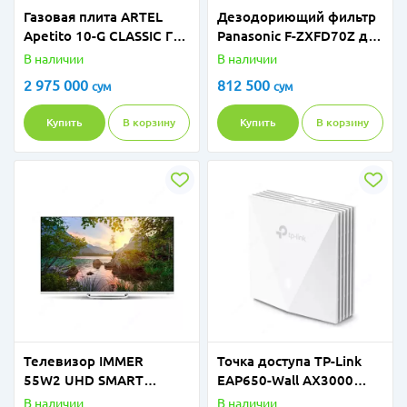
Газовая плита ARTEL
Дезодориющий фильтр
Apetito 10-G CLASSIC ГП
Panasonic F-ZXFD70Z для
(бежевый)
очистителей воздуха F-
В наличии
В наличии
VXK90R и F-VXK70R
2 975 000
812 500
сум
сум
Купить
В корзину
Купить
В корзину
Телевизор IMMER
Точка доступа TP-Link
55W2 UHD SMART
EAP650-Wall AX3000
webOS TV
Dual-Band
В наличии
В наличии