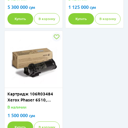
5 300 000
1 125 000
сум
сум
Купить
В корзину
Купить
В корзину
Картридж 106R03484
Xerox Phaser 6510,
WorkCentre 6515 (2500
В наличии
стр)
1 500 000
сум
Купить
В корзину