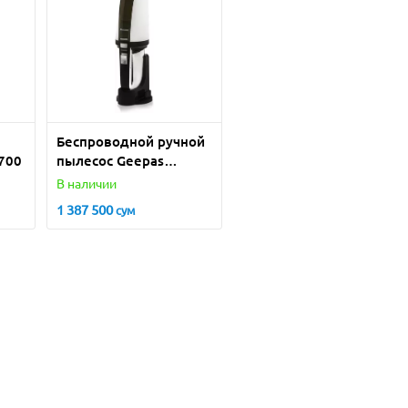
Беспроводной ручной
700
пылесос Geepas
GVC19015UK
В наличии
1 387 500
сум