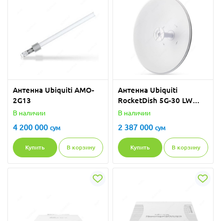
Антенна Ubiquiti AMO-
Антенна Ubiquiti
2G13
RocketDish 5G-30 LW
(RD-5G30-LW)
В наличии
В наличии
4 200 000
2 387 000
сум
сум
Купить
В корзину
Купить
В корзину