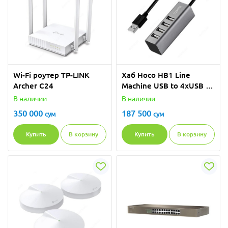
Wi-Fi роутер TP-LINK
Хаб Hoco HB1 Line
Archer C24
Machine USB to 4xUSB -
Tarnish
В наличии
В наличии
350 000
187 500
сум
сум
Купить
В корзину
Купить
В корзину