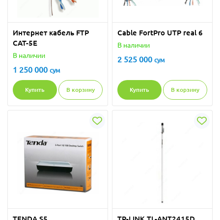
Интернет кабель FTP
Cable FortPro UTP real 6
CAT-5E
В наличии
В наличии
2 525 000
сум
1 250 000
сум
Купить
В корзину
Купить
В корзину
TENDA S5
TP-LINK TL-ANT2415D