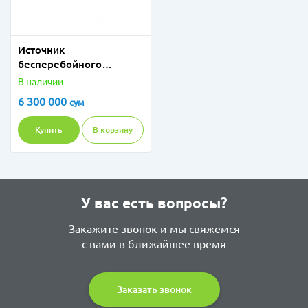
Источник
бесперебойного
питания APC Easy UPS
В наличии
On-Line SRV RM 1000 VA
6 300 000
сум
230V with Rail Kit / APC
Купить
В корзину
У вас есть вопросы?
Закажите звонок и мы свяжемся
с вами в ближайшее время
Заказать звонок