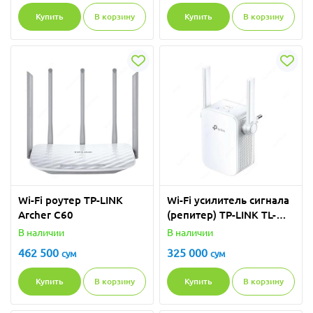
Купить
В корзину
Купить
В корзину
Wi-Fi роутер TP-LINK
Wi-Fi усилитель сигнала
Archer C60
(репитер) TP-LINK TL-
WA855RE
В наличии
В наличии
462 500
325 000
сум
сум
Купить
В корзину
Купить
В корзину