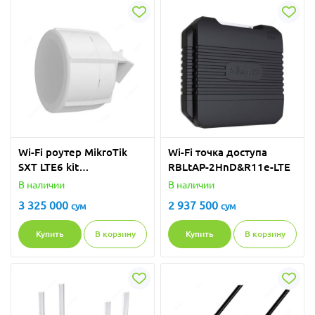
Wi-Fi роутер MikroTik
Wi-Fi точка доступа
SXT LTE6 kit
RBLtAP-2HnD&R11e-LTE
(RBSXTR&R11e-LTE6)
В наличии
В наличии
3 325 000
2 937 500
сум
сум
Купить
В корзину
Купить
В корзину