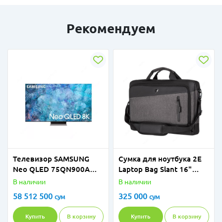
Рекомендуем
Телевизор SAMSUNG
Сумка для ноутбука 2E
Neo QLED 75QN900A
Laptop Bag Slant 16"
75" 8K
Grey-Black
В наличии
В наличии
58 512 500
325 000
сум
сум
Купить
В корзину
Купить
В корзину