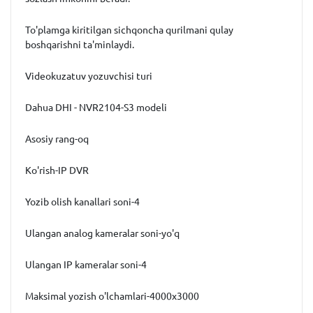
To'plamga kiritilgan sichqoncha qurilmani qulay
boshqarishni ta'minlaydi.
Videokuzatuv yozuvchisi turi
Dahua DHI - NVR2104-S3 modeli
Asosiy rang-oq
Ko'rish-IP DVR
Yozib olish kanallari soni-4
Ulangan analog kameralar soni-yo'q
Ulangan IP kameralar soni-4
Maksimal yozish o'lchamlari-4000x3000