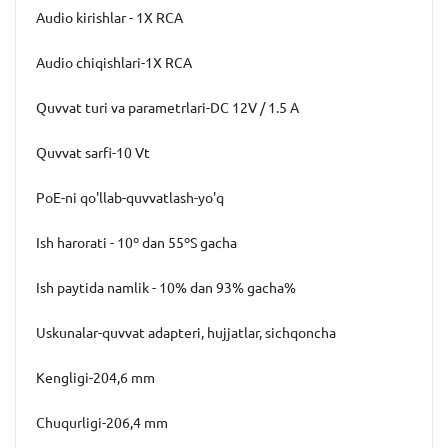
Audio kirishlar - 1X RCA
Audio chiqishlari-1X RCA
Quvvat turi va parametrlari-DC 12V / 1.5 A
Quvvat sarfi-10 Vt
PoE-ni qo'llab-quvvatlash-yo'q
Ish harorati - 10º dan 55ºS gacha
Ish paytida namlik - 10% dan 93% gacha%
Uskunalar-quvvat adapteri, hujjatlar, sichqoncha
Kengligi-204,6 mm
Chuqurligi-206,4 mm