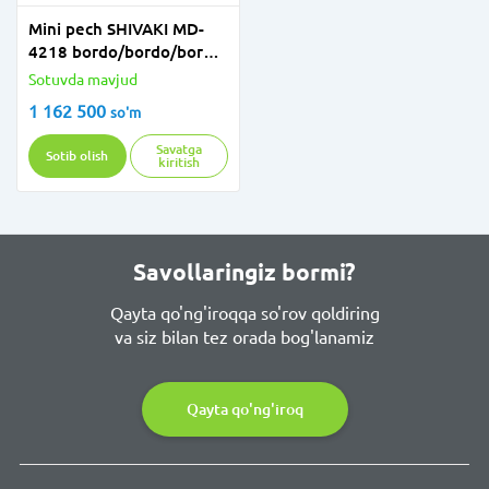
Mini pech SHIVAKI MD-
4218 bordo/bordo/bordo
(lyuks) Retro
Sotuvda mavjud
1 162 500
so'm
Savatga
Sotib olish
kiritish
Savollaringiz bormi?
Qayta qo'ng'iroqqa so'rov qoldiring
va siz bilan tez orada bog'lanamiz
Qayta qo'ng'iroq