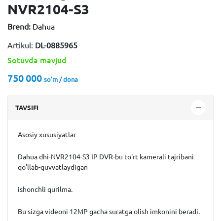
NVR2104-S3
Brend:
Dahua
Artikul:
DL-0885965
Sotuvda mavjud
750 000
so'm / dona
TAVSIFI
Asosiy xususiyatlar
Dahua dhi-NVR2104-S3 IP DVR-bu to'rt kamerali tajribani
qo'llab-quvvatlaydigan
ishonchli qurilma.
Bu sizga videoni 12MP gacha suratga olish imkonini beradi.