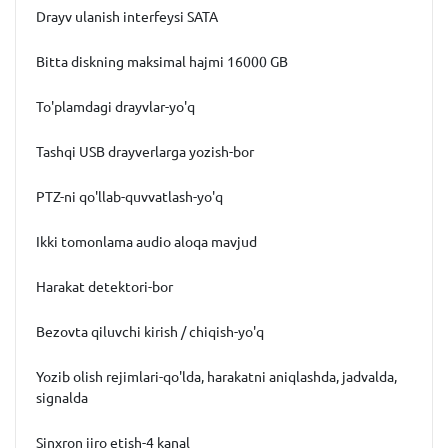
Drayv ulanish interfeysi SATA
Bitta diskning maksimal hajmi 16000 GB
To'plamdagi drayvlar-yo'q
Tashqi USB drayverlarga yozish-bor
PTZ-ni qo'llab-quvvatlash-yo'q
Ikki tomonlama audio aloqa mavjud
Harakat detektori-bor
Bezovta qiluvchi kirish / chiqish-yo'q
Yozib olish rejimlari-qo'lda, harakatni aniqlashda, jadvalda,
signalda
Sinxron ijro etish-4 kanal