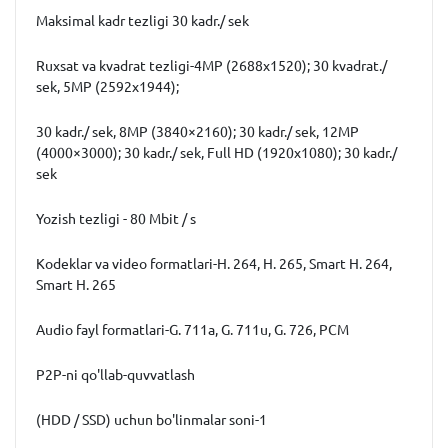
Maksimal kadr tezligi 30 kadr./ sek
Ruxsat va kvadrat tezligi-4MP (2688x1520); 30 kvadrat./
sek, 5MP (2592x1944);
30 kadr./ sek, 8MP (3840×2160); 30 kadr./ sek, 12MP
(4000×3000); 30 kadr./ sek, Full HD (1920x1080); 30 kadr./
sek
Yozish tezligi - 80 Mbit / s
Kodeklar va video formatlari-H. 264, H. 265, Smart H. 264,
Smart H. 265
Audio fayl formatlari-G. 711a, G. 711u, G. 726, PCM
P2P-ni qo'llab-quvvatlash
(HDD / SSD) uchun bo'linmalar soni-1