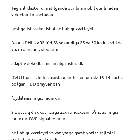
Tegishli dastur o'rnatilganda qurilma mobil qurilmadan
videolarni masofadan
boshqarish va ko'rishni qo'llab-quvvatlaydi.
Dahua DHI-NVR2104-S3 sekundiga 25 va 30 kadr tezlikda
yozib olingan videolarni
adaptiv dekodlashni amalga oshiradi.
DVR Linux tizimiga asoslangan. Ish uchun siz 16 TB gacha
bo'lgan HDD drayveridan
foydalanishingiz mumkin.
Siz qattiq disk xotirasiga zaxira nusxasini o'rnatishingiz
mumkin. DVR signal rejimini
qo'llab-quvvatlaydi va vaziyatga qarab yozish rejimini
sozlash imkonini beradi.