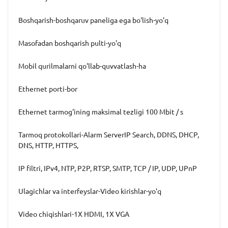
Boshqarish-boshqaruv paneliga ega bo'lish-yo'q
Masofadan boshqarish pulti-yo'q
Mobil qurilmalarni qo'llab-quvvatlash-ha
Ethernet porti-bor
Ethernet tarmog'ining maksimal tezligi 100 Mbit / s
Tarmoq protokollari-Alarm ServerIP Search, DDNS, DHCP,
DNS, HTTP, HTTPS,
IP filtri, IPv4, NTP, P2P, RTSP, SMTP, TCP / IP, UDP, UPnP
Ulagichlar va interfeyslar-Video kirishlar-yo'q
Video chiqishlari-1X HDMI, 1X VGA