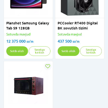
Planshet Samsung Galaxy
PCCooler RT400 Digital
Tab S9 128GB
BK sovutish tizimi
Sotuvda mavjud
Sotuvda mavjud
12 375 000
437 500
so'm
so'm
Savatga
Savatga
Sotib olish
Sotib olish
kiritish
kiritish