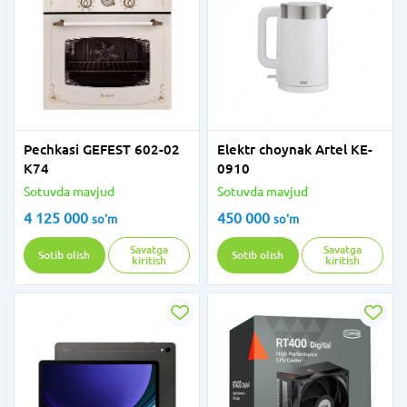
Pechkasi GEFEST 602-02
Elektr choynak Artel KE-
К74
0910
Sotuvda mavjud
Sotuvda mavjud
4 125 000
450 000
so'm
so'm
Savatga
Savatga
Sotib olish
Sotib olish
kiritish
kiritish