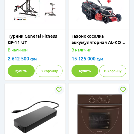
Турник General Fitness
Газонокосилка
GF-11 UT
аккумуляторная AL-KO
512 LI VS-W Premium
В наличии
В наличии
Energy Flex
2 612 500
15 125 000
сум
сум
Купить
В корзину
Купить
В корзину