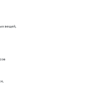
вых вещей,
усов
ки,