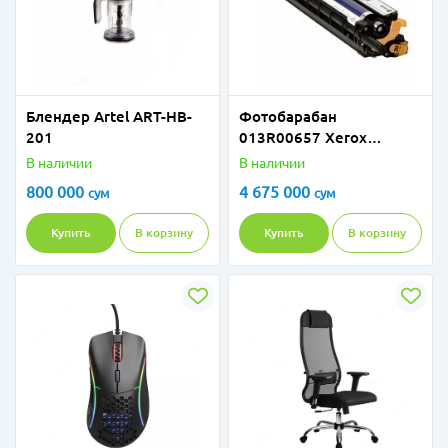
Блендер Artel ART-HB-
Фотобарабан
201
013R00657 Xerox
WorkCentre
В наличии
В наличии
7120/7125/7220/7225
800 000
4 675 000
сум
сум
(67 000 стр) Black
Купить
В корзину
Купить
В корзину