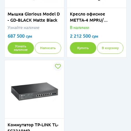
Мышка Glorious Model D
Кресло офисное
- GD-BLACK Matte Black
МЕТТА-4 MPRU/
подл.131/осн.003
Узнайте наличие
В наличии
Черный/Коврик-чехол
687 500
2 212 500
сум
сум
CSx-25 Черный
Узнать
Написать
Купить
В корзину
наличие
Коммутатор TP-LINK TL-
SG2210MP