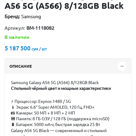
A56 5G (A566) 8/128GB Black
Бренд:
Samsung
Артикул:
BM-1118082
В наличии
5 187 500
сум / шт
ОПИСАНИЕ
Samsung Galaxy A56 5G (A566) 8/128GB Black
Стильный чёрный цвет и мощные характеристики
⚡
Процессор:
Exynos 1480 / 5G
📱
Экран:
6.6″ Super AMOLED, 120 Гц, FHD+
📸
Камеры:
50 МП + 8 МП + 2 МП
💾
Память:
8 ГБ ОЗУ / 128 ГБ (поддержка microSD)
🔋
Батарея:
5000 мА·ч, быстрая зарядка 25 Вт
Galaxy A56 5G Black
— современный и стильный