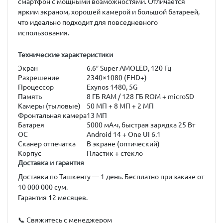
смартфон с мощными возможностями. Отличается
ярким экраном, хорошей камерой и большой батареей,
что идеально подходит для повседневного
использования.
Технические характеристики
Экран
6.6″ Super AMOLED, 120 Гц
Разрешение
2340×1080 (FHD+)
Процессор
Exynos 1480, 5G
Память
8 ГБ RAM / 128 ГБ ROM + microSD
Камеры (тыловые)
50 МП + 8 МП + 2 МП
Фронтальная камера
13 МП
Батарея
5000 мА·ч, быстрая зарядка 25 Вт
ОС
Android 14 + One UI 6.1
Сканер отпечатка
В экране (оптический)
Корпус
Пластик + стекло
Доставка и гарантия
Доставка по Ташкенту — 1 день. Бесплатно при заказе от
10 000 000 сум.
Гарантия 12 месяцев.
📞 Свяжитесь с менеджером