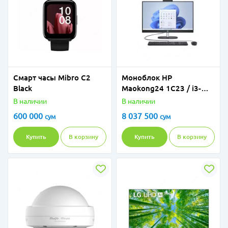
Смарт часы Mibro C2
Моноблок HP
Black
Maokong24 1C23 / i3-
1315U / 8GB / SSD 512GB
В наличии
В наличии
/ 23.8" / Jack Black
600 000
8 037 500
сум
сум
Купить
В корзину
Купить
В корзину