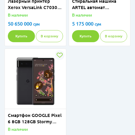
Лазерный принтер
Стиральная машина
Xerox VersaLink C7030
ARTEL автомат
(Desktop)
WF80G447DW Белый
В наличии
В наличии
50 650 000
5 175 000
сум
сум
Купить
В корзину
Купить
В корзину
Смартфон GOOGLE Pixel
6 8GB 128GB Stormy
Black
В наличии