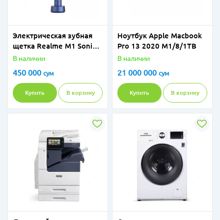
Электрическая зубная
Ноутбук Apple Macbook
щетка Realme M1 Sonic
Pro 13 2020 M1/8/1TB
Electric Toothbrush
В наличии
В наличии
RMH2012 Blue 4814505
450 000
21 000 000
сум
сум
Купить
В корзину
Купить
В корзину