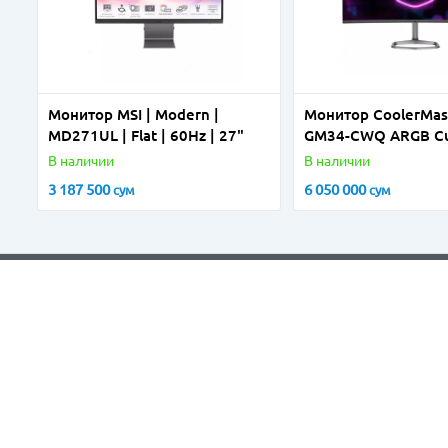
Монитор MSI | Modern |
Монитор CoolerMas
MD271UL | Flat | 60Hz | 27"
GM34-CWQ ARGB C
Gaming Monitor VA
В наличии
В наличии
0.5mc UWQHD (344
3 187 500
6 050 000
сум
сум
У вас есть вопросы?
Закажите звонок и мы свяжемся
с вами в ближайшее время
Заказать звонок