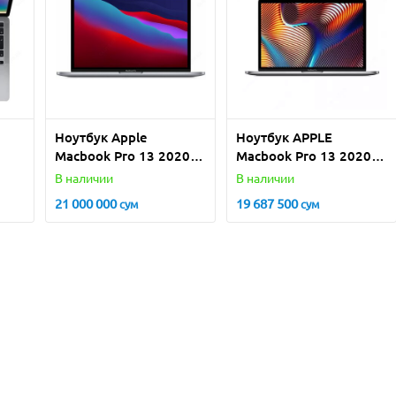
Ноутбук Apple
Ноутбук APPLE
Macbook Pro 13 2020
Macbook Pro 13 2020
M1/16/512gb (grey,
I5/16/1Tb grey, silver
В наличии
В наличии
Tone
silver)
21 000 000
19 687 500
сум
сум