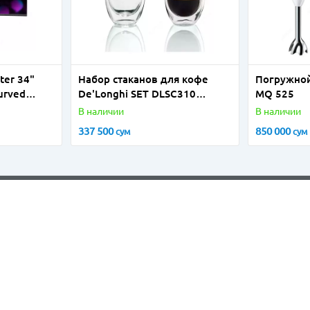
ter 34"
Набор стаканов для кофе
Погружной
urved
De'Longhi SET DLSC310
MQ 525
 144Hz
2GLASS-ESPRESSO DL (MVE)
В наличии
В наличии
0x1440)
337 500
850 000
сум
сум
Адрес
Ташкент, Яккасарайский район, Ул. Шота
Руставели, 53Б