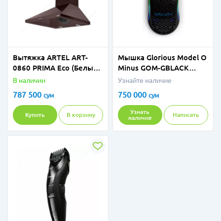
Вытяжка ARTEL ART-
Мышка Glorious Model O
0860 PRIMA Eco (Белый,
Minus GOM-GBLACK
Коричневый )
Glossy Black
В наличии
Узнайте наличие
787 500
750 000
сум
сум
Узнать
Купить
В корзину
Написать
наличие