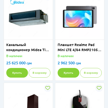
Канальный
Планшет Realme Pad
кондиционер Midea Tiba
Mini LTE 4/64 RMP2105
Inverter 48 000 Btu
Grey
В наличии
В наличии
25 625 000
2 962 500
сум
сум
Купить
В корзину
Купить
В корзину