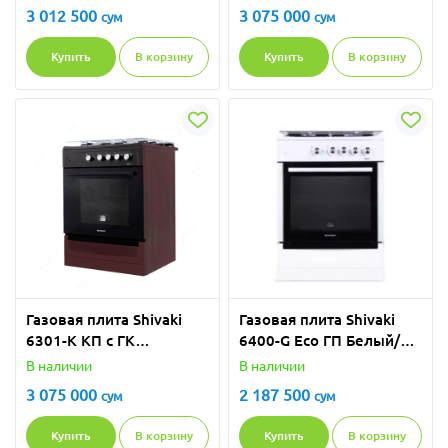
3 012 500
3 075 000
сум
сум
Купить
В корзину
Купить
В корзину
Газовая плита Shivaki
Газовая плитa Shivaki
6301-K КП с ГК
6400-G Eco ГП Белый/
Коричневый/Серый
Серый
В наличии
В наличии
3 075 000
2 187 500
сум
сум
Купить
В корзину
Купить
В корзину