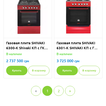
Газовая плитa SHIVAKI
Газовая плитa SHIVAKI
6300-K Shivaki КП с ГК
6301-K SHIVAKI КП с ГК
Бордовый Мат
Classic Бордо
В наличии
В наличии
2 737 500
3 725 000
сум
сум
Купить
В корзину
Купить
В корзину
«
1
2
»