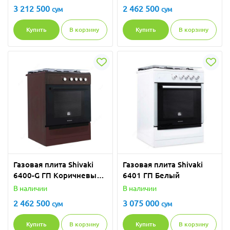
3 212 500
2 462 500
сум
сум
Купить
В корзину
Купить
В корзину
Газовая плита Shivaki
Газовая плита Shivaki
6400-G ГП Коричневый/
6401 ГП Белый
Серый
В наличии
В наличии
2 462 500
3 075 000
сум
сум
Купить
В корзину
Купить
В корзину