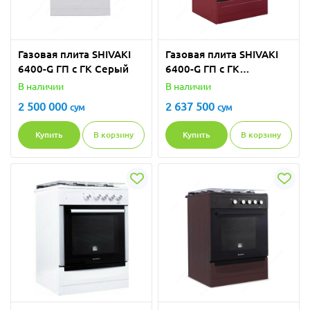
Газовая плита SHIVAKI
Газовая плита SHIVAKI
6400-G ГП с ГК Серый
6400-G ГП с ГК
Бордовый Матовый
В наличии
В наличии
2 500 000
2 637 500
сум
сум
Купить
В корзину
Купить
В корзину