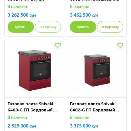
Матовый
В наличии
В наличии
3 262 500
3 462 500
сум
сум
Купить
В корзину
Купить
В корзину
Газовая плита Shivaki
Газовая плита Shivaki
6400-G ГП Бордовый
6402-G ГП Бордовый
Матовый
Матовый
В наличии
В наличии
2 525 000
3 375 000
сум
сум