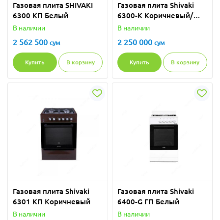
Газовая плита SHIVAKI
Газовая плита Shivaki
6300 КП Белый
6300-K Коричневый/
Серый
В наличии
В наличии
2 562 500
2 250 000
сум
сум
Купить
В корзину
Купить
В корзину
Газовая плита Shivaki
Газовая плита Shivaki
6301 КП Коричневый
6400-G ГП Белый
В наличии
В наличии