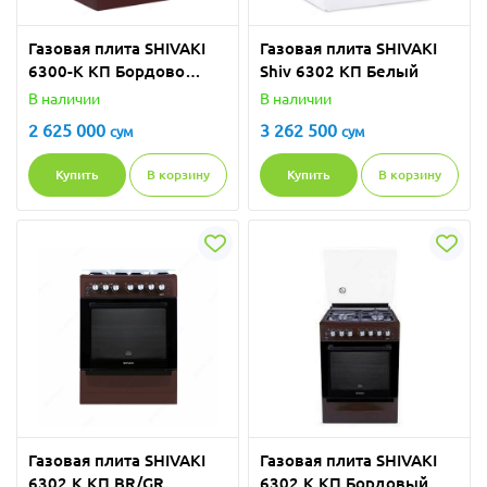
Газовая плита SHIVAKI
Газовая плита SHIVAKI
6300-K КП Бордово
Shiv 6302 КП Белый
матовый
В наличии
В наличии
2 625 000
3 262 500
сум
сум
Купить
В корзину
Купить
В корзину
Газовая плита SHIVAKI
Газовая плита SHIVAKI
6302 K КП BR/GR
6302 K КП Бордовый