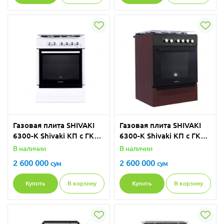
Газовая плитa SHIVAKI
Газовая плитa SHIVAKI
6300-K Shivaki КП с ГК
6300-K Shivaki КП с ГК
Белый
BR/GR
В наличии
В наличии
2 600 000
2 600 000
сум
сум
Купить
В корзину
Купить
В корзину