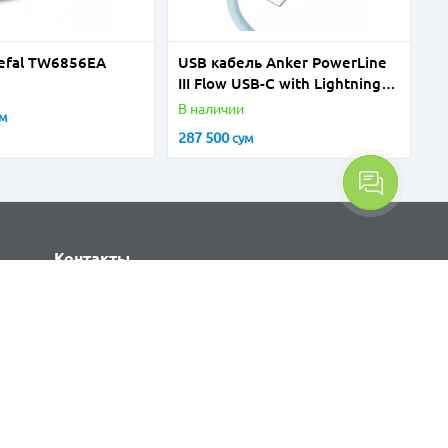
efal TW6856EA
USB кабель Anker PowerLine
III Flow USB-C with Lightning
Connector 3ft Blue A8662H31
В наличии
ум
287 500
сум
Контакты
+998 71 200 99 66
sales@mytech.uz
Telegram