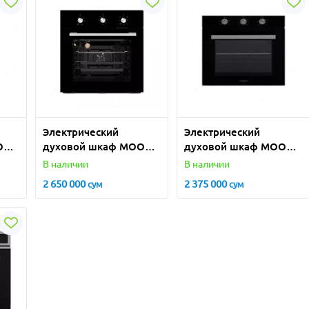
Электрический
Электрический
ONX
духовой шкаф MOONX
духовой шкаф MOONX
QO670B
BX5040B
В наличии
В наличии
2 650 000
2 375 000
сум
сум