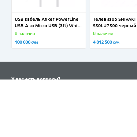
USB кабель Anker PowerLine
Телевизор SHIVAKI
USB-A to Micro USB (3ft) White
S50LU7500 черный
A8132H21
В наличии
В наличии
100 000
4 812 500
сум
сум
У вас есть вопросы?
Закажите звонок и мы свяжемся
с вами в ближайшее время
Заказать звонок