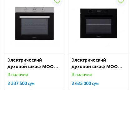
Электрический
Электрический
духовой шкаф MOONX
духовой шкаф MOONX
BX5050I
BX8010B
В наличии
В наличии
2 337 500
2 625 000
сум
сум