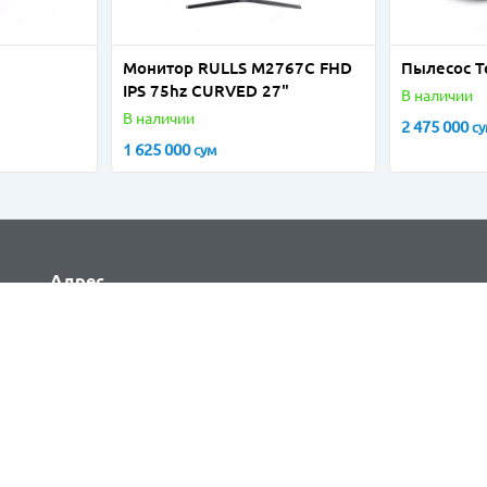
Монитор RULLS M2767C FHD
Пылесос T
IPS 75hz CURVED 27"
В наличии
В наличии
2 475 000
с
1 625 000
сум
Адрес
Ташкент, Яккасарайский район, Ул. Шота
Руставели, 53Б