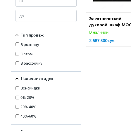
Электрический
духовой шкаф MO
BX8020I
В наличии
Тип продаж
2 687 500
сум
В розницу
Оптом
В рассрочку
Наличие скидок
Все скидки
0%-20%
20%-40%
40%-60%