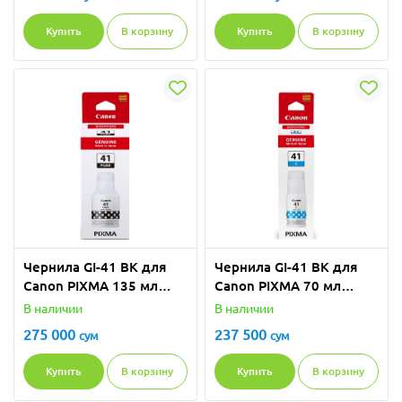
Купить
В корзину
Купить
В корзину
Чернила GI-41 BK для
Чернила GI-41 BK для
Canon PIXMA 135 мл
Canon PIXMA 70 мл
черный
голубой
В наличии
В наличии
275 000
237 500
сум
сум
Купить
В корзину
Купить
В корзину