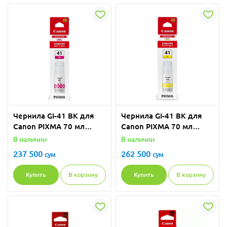
Чернила GI-41 BK для
Чернила GI-41 BK для
Canon PIXMA 70 мл
Canon PIXMA 70 мл
пурпурный
желтый
В наличии
В наличии
237 500
262 500
сум
сум
Купить
В корзину
Купить
В корзину