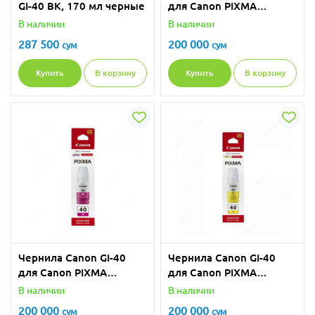
GI-40 BK, 170 мл черные
для Canon PIXMA
голубой
В наличии
В наличии
287 500
200 000
сум
сум
Купить
В корзину
Купить
В корзину
Чернила Canon GI-40
Чернила Canon GI-40
для Canon PIXMA
для Canon PIXMA
малиновый
желтый
В наличии
В наличии
200 000
200 000
сум
сум