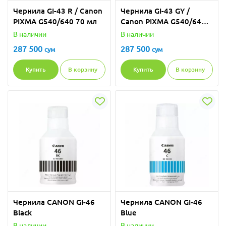
Чернила GI-43 R / Canon
Чернила GI-43 GY /
PIXMA G540/640 70 мл
Canon PIXMA G540/640
70 мл
В наличии
В наличии
287 500
287 500
сум
сум
Купить
В корзину
Купить
В корзину
Чернила CANON GI-46
Чернила CANON GI-46
Black
Blue
В наличии
В наличии