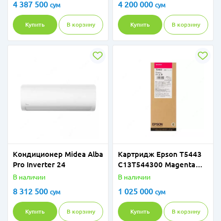
4 387 500
4 200 000
сум
сум
Купить
В корзину
Купить
В корзину
Кондиционер Midea Alba
Картридж Epson T5443
Pro Inverter 24
C13T544300 Magenta
220ml
В наличии
В наличии
8 312 500
1 025 000
сум
сум
Купить
В корзину
Купить
В корзину