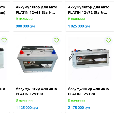
вто
Аккумулятор для авто
Аккумулятор для авто
ия)
PLATIN 12v63 Start-
PLATIN 12v72 Start-
Stop (Турция)
Stop (Турция)
В наличии
В наличии
900 000
1 025 000
сум
сум
вто
Аккумулятор для авто
Аккумулятор для авто
PLATIN 12v100
PLATIN 12v190
Шлакоблок, Азиатский
(Турция)
В наличии
В наличии
корпус (Турция)
1 125 000
2 175 000
сум
сум