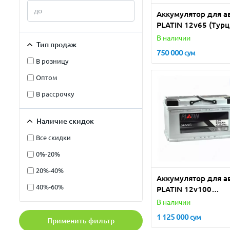
Аккумулятор для а
PLATIN 12v65 (Турц
В наличии
Тип продаж
750 000
сум
В розницу
Оптом
В рассрочку
Наличие скидок
Все скидки
0%-20%
20%-40%
Аккумулятор для а
40%-60%
PLATIN 12v100
(Турция)
В наличии
1 125 000
сум
Применить фильтр