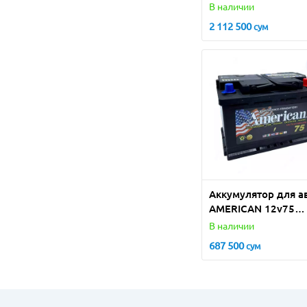
(Турция)
В наличии
2 112 500
сум
Аккумулятор для а
AMERICAN 12v75
(Турция)
В наличии
687 500
сум