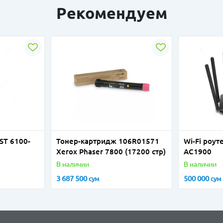
Рекомендуем
ST 6100-
Тонер-картридж 106R01571
Wi-Fi роу
Xerox Phaser 7800 (17200 стр)
AC1900
В наличии
В наличии
3 687 500
500 000
сум
сум