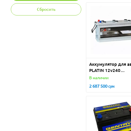
Сбросить
Аккумулятор для а
PLATIN 12v240
(Турция)
В наличии
2 687 500
сум