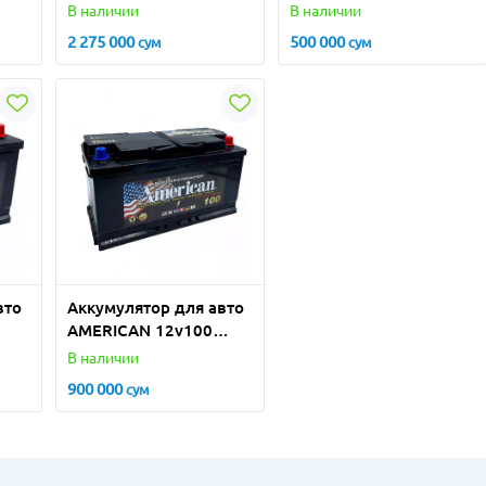
(Турция)
(Турция)
В наличии
В наличии
2 275 000
500 000
сум
сум
вто
Аккумулятор для авто
AMERICAN 12v100
(Турция)
В наличии
900 000
сум