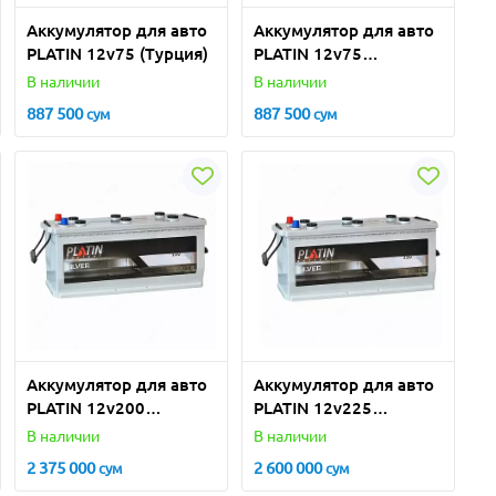
Аккумулятор для авто
Аккумулятор для авто
PLATIN 12v75 (Турция)
PLATIN 12v75
Шлакоблок, Азиатский
В наличии
В наличии
корпус (Турция)
887 500
887 500
сум
сум
Аккумулятор для авто
Аккумулятор для авто
PLATIN 12v200
PLATIN 12v225
(Турция)
(Турция)
В наличии
В наличии
2 375 000
2 600 000
сум
сум