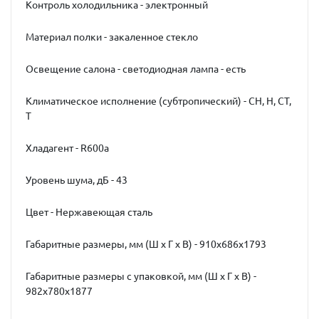
Контроль холодильника - электронный
Материал полки - закаленное стекло
Освещение салона - светодиодная лампа - есть
Климатическое исполнение (субтропический) - СН, Н, СТ,
Т
Хладагент - R600a
Уровень шума, дБ - 43
Цвет - Нержавеющая сталь
Габаритные размеры, мм (Ш x Г x В) - 910x686х1793
Габаритные размеры с упаковкой, мм (Ш x Г x В) -
982x780х1877