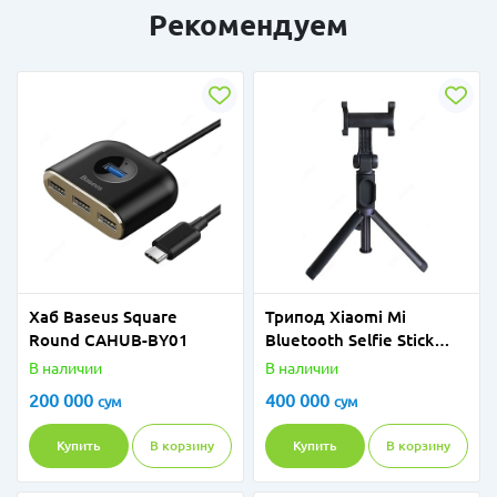
Рекомендуем
Хаб Baseus Square
Трипод Xiaomi Mi
Round CAHUB-BY01
Bluetooth Selfie Stick
Tripod
В наличии
В наличии
200 000
400 000
сум
сум
Купить
В корзину
Купить
В корзину