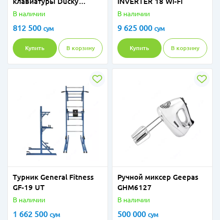
клавиатуры Ducky
INVERTER 18 Wi-Fi
Afterglow SA DKSA108-
В наличии
В наличии
USADZZWSG keycap set
812 500
9 625 000
сум
сум
108-Key
Купить
В корзину
Купить
В корзину
Турник General Fitness
Ручной миксер Geepas
GF-19 UT
GHM6127
В наличии
В наличии
1 662 500
500 000
сум
сум