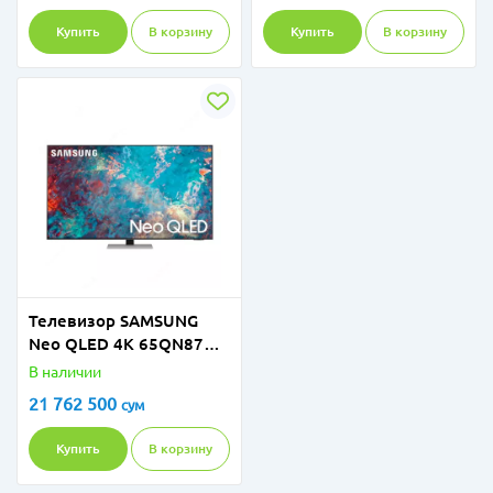
Купить
В корзину
Купить
В корзину
Телевизор SAMSUNG
Neo QLED 4K 65QN87A
65" 2021
В наличии
21 762 500
сум
Купить
В корзину