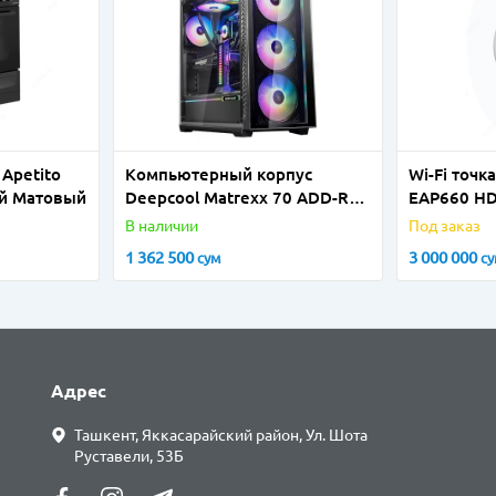
 Apetito
Компьютерный корпус
Wi-Fi точк
ый Матовый
Deepcool Matrexx 70 ADD-RGB
EAP660 H
3F
В наличии
Под заказ
1 362 500
3 000 000
сум
с
Адрес
Ташкент, Яккасарайский район, Ул. Шота
Руставели, 53Б