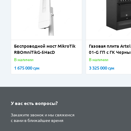
Беспроводной мост MikroTik
Газовая плита Artel
RBOmniTikG-5HacD
01-G ГП c ГК Черн
В наличии
В наличии
1 675 000
3 325 000
сум
сум
У вас есть вопросы?
Закажите звонок и мы свяжемся
с вами в ближайшее время