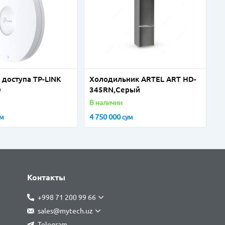
а доступа TP-LINK
Холодильник ARTEL ART HD-
D
345RN,Серый
В наличии
4 750 000
ум
сум
Контакты
+998 71 200 99 66
sales@mytech.uz
Telegram