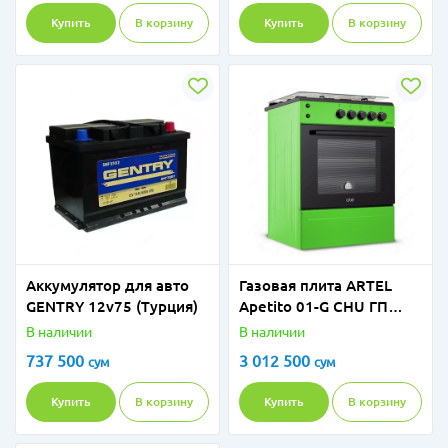
Купить
В корзину
Купить
В корзину
Аккумулятор для авто
Газовая плита ARTEL
GENTRY 12v75 (Турция)
Apetito 01-G CHU ГП
(зеленый)
В наличии
В наличии
737 500
3 012 500
сум
сум
Купить
В корзину
Купить
В корзину