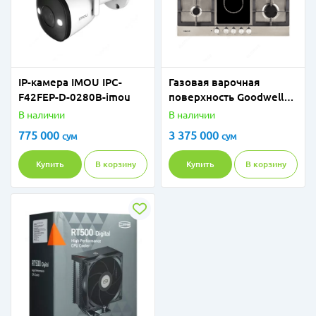
IP-камера IMOU IPC-
Газовая варочная
F42FEP-D-0280B-imou
поверхность Goodwell
94E1 CS
В наличии
В наличии
775 000
3 375 000
сум
сум
Купить
В корзину
Купить
В корзину