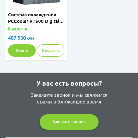
Система охлаждения
PCCooler RT500 Digital
BK
В наличии
487 500
сум
Купить
В корзину
У вас есть вопросы?
Закажите звонок и мы свяжемся
с вами в ближайшее время
Заказать звонок