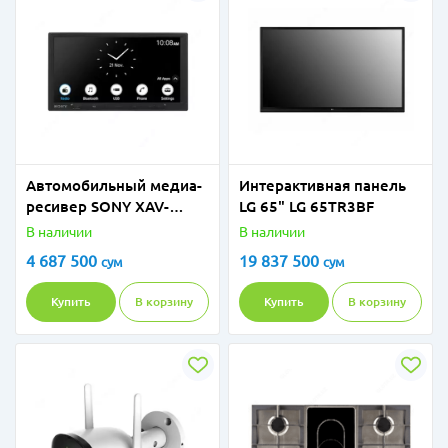
Автомобильный медиа-
Интерактивная панель
ресивер SONY XAV-
LG 65" LG 65TR3BF
AX4000
В наличии
В наличии
4 687 500
19 837 500
сум
сум
Купить
В корзину
Купить
В корзину