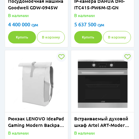
Посудомоечная машина
IP-камера DAHUA DHI-
Goodwell GDW-0945W
ITC415-PW6M-IZ-GN
В наличии
В наличии
4 400 000
5 637 500
сум
сум
Купить
В корзину
Купить
В корзину
Рюкзак LENOVO IdeaPad
Встраиваемый духовой
Gaming Modern Backpack
шкаф Artel ART-Moderno
16" White GX41H71241
I6705 inox
В наличии
В наличии