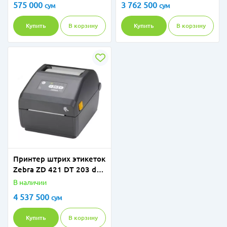
575 000
3 762 500
сум
сум
Купить
В корзину
Купить
В корзину
Принтер штрих этикеток
Zebra ZD 421 DT 203 dPi
BTLE USB (P/N ZD4A042-
В наличии
DOEM00EZ)
4 537 500
сум
Купить
В корзину