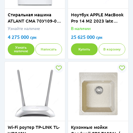
Стиральная машина
Ноутбук APPLE MacBook
ATLANT СМА 70У109-00
Pro 14 М2 2023 late
7 кг
MPHE3 16GB 512GB
Узнайте наличие
В наличии
4 275 000
25 625 000
сум
сум
Узнать
Написать
Купить
В корзину
наличие
Wi-Fi роутер TP-LINK TL-
Кухонные мойки