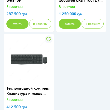
WR840N
Goodwell GRS T1001L /
450 Латте
В наличии
В наличии
287 500
1 250 000
сум
сум
Купить
В корзину
Купить
В корзину
Беспроводной комплект
Клавиатура и мышь
Logitech MK235
В наличии
412 500
сум