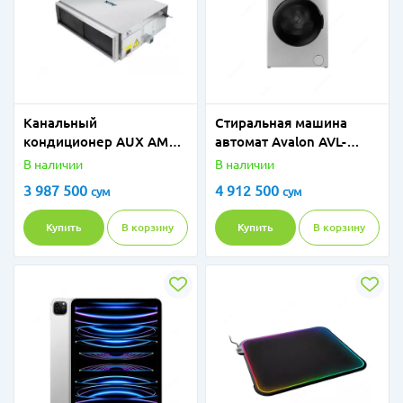
Канальный
Стиральная машина
кондиционер AUX AMSD
автомат Avalon AVL-
H12/4R3
WM1065S (Silver) 6Кг
В наличии
В наличии
3 987 500
4 912 500
сум
сум
Купить
В корзину
Купить
В корзину