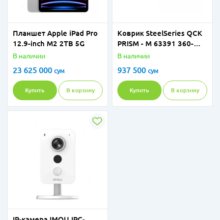
Планшет Apple iPad Pro
Коврик SteelSeries QCK
12.9-inch M2 2TB 5G
PRISM - M 63391 360-
degree 12 zone Prism
В наличии
В наличии
RGB illumination
23 625 000
937 500
сум
сум
Купить
В корзину
Купить
В корзину
IP-камера IMOU IPC-