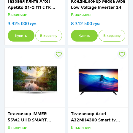
Газовая плита Artel
Кондиционер Midea Alba
Apetito 01-G ГП c ГК
Low Voltage Inverter 24
Черный Матовый
В наличии
В наличии
3 325 000
8 312 500
сум
сум
Купить
В корзину
Купить
В корзину
Телевизор IMMER
Телевизор Artel
55W2 UHD SMART
A32MH4300 Smart tv
webOS TV
Черный
В наличии
В наличии