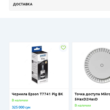
ДОСТАВКА
Чернила Epson T7741 Pig BK
Точка доступа Mikro
5HaxD2HaxD
В наличии
В наличии
325 000
сум