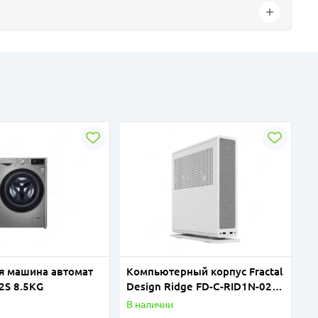
я машина автомат
Компьютерный корпус Fractal
2S 8.5KG
Design Ridge FD-C-RID1N-02
White PCIe 3.0
В наличии