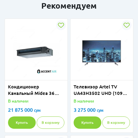
Рекомендуем
Кондиционер
Телевизор Artel TV
Канальный Midea 36
UA43H3502 UHD (109
Inverter
см) Android
В наличии
В наличии
21 875 000
3 275 000
сум
сум
Купить
В корзину
Купить
В корзину