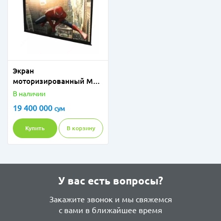
Экран
моторизированный Meki
MRS-LF-240D (SL)
В наличии
366x488 см Бесшовный
19 400 000
сум
Купить
В корзину
У вас есть вопросы?
Закажите звонок и мы свяжемся
с вами в ближайшее время