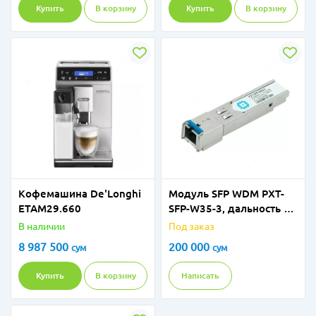
Купить
В корзину
Купить
В корзину
Кофемашина De'Longhi
Модуль SFP WDM PXT-
ETAM29.660
SFP-W35-3, дальность до
3км (6dB), 1310нм
В наличии
Под заказ
8 987 500
200 000
сум
сум
Купить
В корзину
Написать