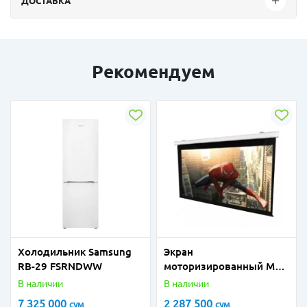
ДОСТАВКА
Рекомендуем
Холодильник Samsung
Экран
RB-29 FSRNDWW
моторизированный Meki
MRSM-PC-139D 187x299
В наличии
В наличии
см
7 325 000
2 287 500
сум
сум