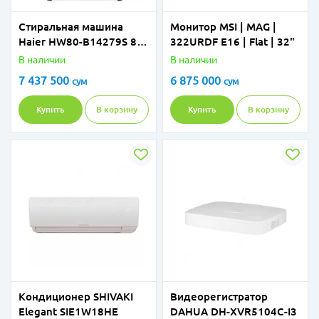
Стиральная машина
Монитор MSI | MAG |
Haier HW80-B14279S 8kg
322URDF E16 | Flat | 32"
inv
В наличии
В наличии
7 437 500
6 875 000
сум
сум
Купить
В корзину
Купить
В корзину
Кондиционер SHIVAKI
Видеорегистратор
Elegant SIE1W18HE
DAHUA DH-XVR5104C-I3