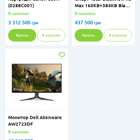
(0288C001)
Max 160KB+384KB Black
UA
В наличии
В наличии
3 312 500
437 500
сум
сум
Купить
В корзину
Купить
В корзину
Монитор Dell Alienware
AW2723DF
В наличии