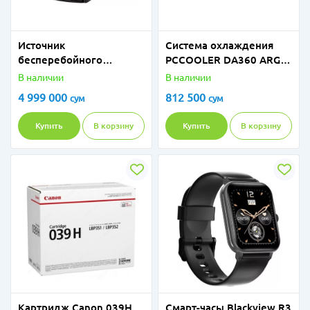
Источник
Система охлаждения
бесперебойного
PCCOOLER DA360 ARGB
питания 2E OD3000,
White
В наличии
В наличии
3000VA/2700W, LCD,
4 999 000
812 500
сум
сум
USB, 4xSchuko 2E-
OD3000
Купить
В корзину
Купить
В корзину
Картридж Canon 039H
Смарт-часы Blackview R3