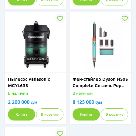
Пылесос Panasonic
Фен-стайлер Dyson HS05
MCYL633
Complete Ceramic Pop
HK
В наличии
В наличии
2 200 000
8 125 000
сум
сум
Купить
В корзину
Купить
В корзину