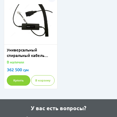
Универсальный
спиральный кабель
SM22L QD/RJ
В наличии
362 500
сум
Купить
В корзину
У вас есть вопросы?