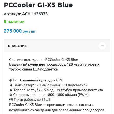
PCCooler GI-X5 Blue
Артикул:
ACH-1136333
В наличии
275 000
сум / шт
ОПИСАНИЕ
Система охлаждения PCCooler GI-X5 Blue
Башенный кулер для процессора, 120 мм, 5 тепловых
трубок, синяя LED-подсветка
❄️
Тип:
башенный кулер для CPU
🌀
Вентилятор:
120 мм с синей LED-подсветкой
🔥
Тепловые трубки:
5 медных трубок прямого контакта
⚙️
Скорость вращения:
800–1800 об/мин (PWM)
🔇
Тихая работа:
до 26 дБ
PCCooler GI-X5 Blue
— производительная система
воздушного охлаждения для современных процессоров