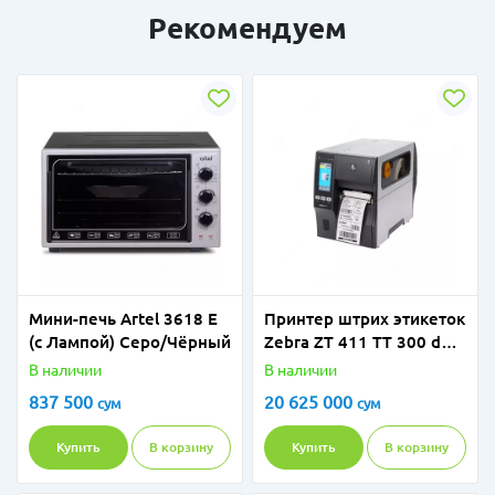
Рекомендуем
Мини-печь Artel 3618 E
Принтер штрих этикеток
(c Лампой) Серо/Чёрный
Zebra ZT 411 TT 300 dpi,
LAN, BT 4.1 USB (P/N
В наличии
В наличии
ZT41143-T0E0000Z)
837 500
20 625 000
сум
сум
Купить
В корзину
Купить
В корзину