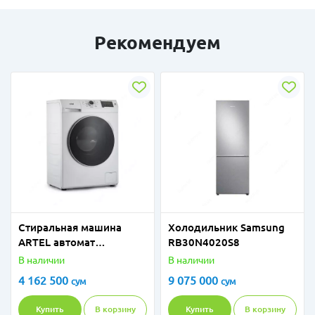
Рекомендуем
Стиральная машина
Холодильник Samsung
ARTEL автомат
RB30N4020S8
WF60G020CW Белый
В наличии
В наличии
4 162 500
9 075 000
сум
сум
Купить
В корзину
Купить
В корзину