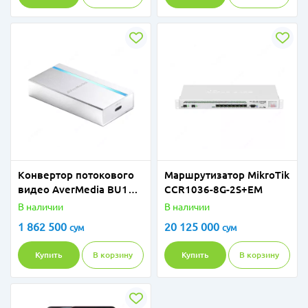
Конвертор потокового
Маршрутизатор MikroTik
видео AverMedia BU110
CCR1036-8G-2S+EM
ExtremeCap UVC
В наличии
В наличии
61BU1100A0AB
1 862 500
20 125 000
сум
сум
Купить
В корзину
Купить
В корзину