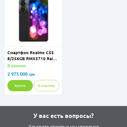
Смартфон Realme C55
8/256GB RMX3710 Rainy
Night
В наличии
2 975 000
сум
Купить
В корзину
У вас есть вопросы?
Закажите звонок и мы свяжемся