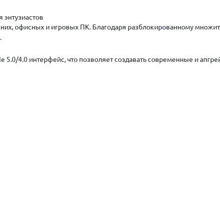
я энтузиастов
х, офисных и игровых ПК. Благодаря разблокированному множител
.
e 5.0/4.0 интерфейс, что позволяет создавать современные и апгр