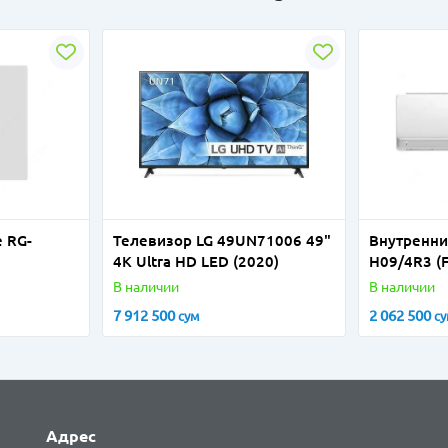
e RG-
Телевизор LG 49UN71006 49"
Внутренн
4K Ultra HD LED (2020)
H09/4R3 (F
В наличии
В наличии
7 912 500
2 062 500
сум
с
Адрес