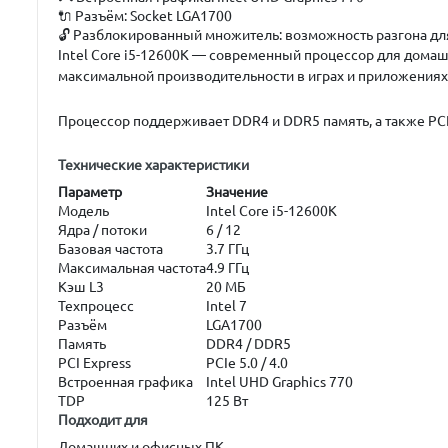
🔌
Разъём:
Socket LGA1700
🔓
Разблокированный множитель:
возможность разгона дл
Intel Core i5-12600K
— современный процессор для домашни
максимальной производительности в играх и приложениях
Процессор поддерживает DDR4 и DDR5 память, а также PCI
Технические характеристики
Параметр
Значение
Модель
Intel Core i5-12600K
Ядра / потоки
6 / 12
Базовая частота
3.7 ГГц
Максимальная частота
4.9 ГГц
Кэш L3
20 МБ
Техпроцесс
Intel 7
Разъём
LGA1700
Память
DDR4 / DDR5
PCI Express
PCIe 5.0 / 4.0
Встроенная графика
Intel UHD Graphics 770
TDP
125 Вт
Подходит для
Домашних и офисных ПК