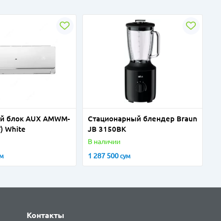
ий блок AUX AMWM-
Стационарный блендер Braun
) White
JB 3150BK
В наличии
1 287 500
ум
сум
Контакты