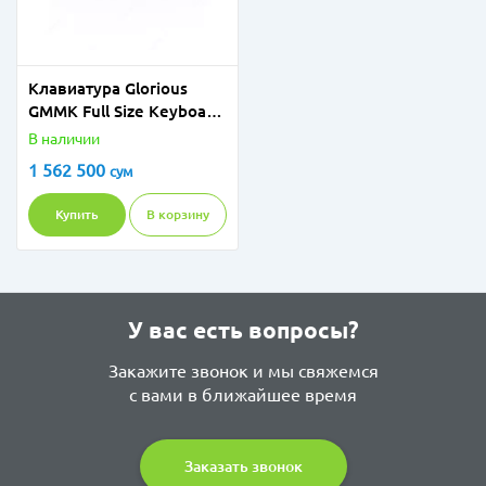
Клавиатура Glorious
GMMK Full Size Keyboard
GLO-GMMK-FS-BRN-W
В наличии
Gateron Brown Switches
1 562 500
сум
White
Купить
В корзину
У вас есть вопросы?
Закажите звонок и мы свяжемся
с вами в ближайшее время
Заказать звонок