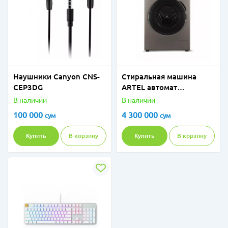
Наушники Canyon CNS-
Стиральная машина
CEP3DG
ARTEL автомат
WF60G020CG
В наличии
В наличии
Коричневый
100 000
4 300 000
сум
сум
Купить
В корзину
Купить
В корзину