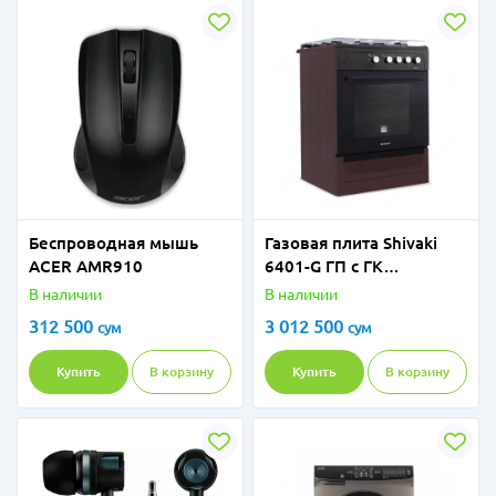
Беспроводная мышь
Газовая плита Shivaki
ACER AMR910
6401-G ГП с ГК
Коричневый
В наличии
В наличии
312 500
3 012 500
сум
сум
Купить
В корзину
Купить
В корзину