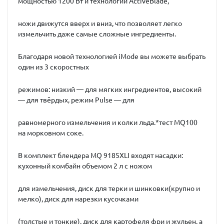
мощностью 1200 Вт и технологии ActiveBlade,
ножи движутся вверх и вниз, что позволяет легко
измельчить даже самые сложные ингредиенты.
Благодаря новой технологией iMode вы можете выбрать
один из 3 скоростных
режимов: низкий — для мягких ингредиентов, высокий
— для твёрдых, режим Pulse — для
равномерного измельчения и колки льда.*тест MQ100
на морковном соке.
В комплект блендера MQ 9185XLI входят насадки:
кухонный комбайн объемом 2 л с ножом
для измельчения, диск для терки и шинковки(крупно и
мелко), диск для нарезки кусочками
(толстые и тонкие), диск для картофеля фри и жульен, а