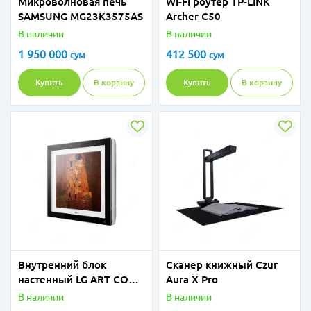
Микроволновая печь
Wi-Fi роутер TP-LINK
SAMSUNG MG23K3575AS
Archer C50
В наличии
В наличии
1 950 000
412 500
сум
сум
Купить
В корзину
Купить
В корзину
Внутренний блок
Сканер книжный Czur
настенный LG ART COOL
Aura X Pro
GALLERY MA09R NFI
В наличии
В наличии