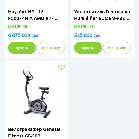
Ноутбук HP 115-
Увлажнитель Deerma Air
FC0074NIA AMD R7-
Humidifier 5L DEM-F329
7730U 8GB 512GB 15,6
Green
В наличии
В наличии
FHD SILVER
6 875 000
525 000
сум
сум
Купить
В корзину
Купить
В корзину
Велотренажер General
Fitness GF-50B