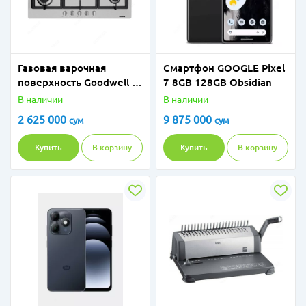
Газовая варочная
Смартфон GOOGLE Pixel
поверхность Goodwell H
7 8GB 128GB Obsidian
9516 P27 IS
В наличии
В наличии
2 625 000
9 875 000
сум
сум
Купить
В корзину
Купить
В корзину