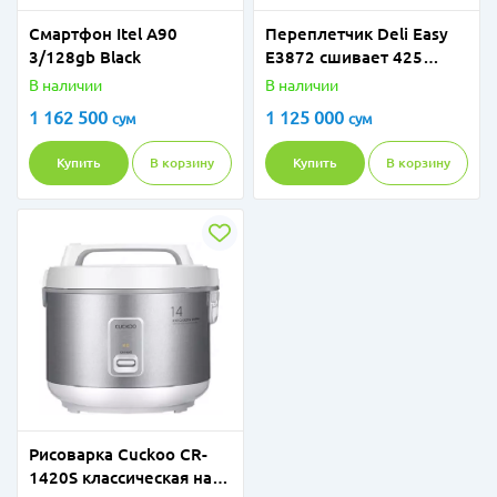
Смартфон Itel A90
Переплетчик Deli Easy
3/128gb Black
E3872 сшивает 425
листов A4
В наличии
В наличии
1 162 500
1 125 000
сум
сум
Купить
В корзину
Купить
В корзину
Рисоварка Cuckoo CR-
1420S классическая на