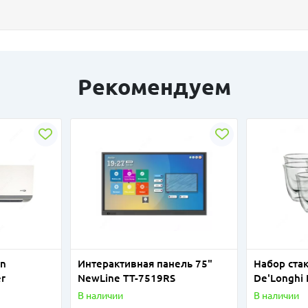
Рекомендуем
in
Интерактивная панель 75"
Набор ста
er
NewLine TT-7519RS
De'Longhi
GLASSES-E
В наличии
В наличии