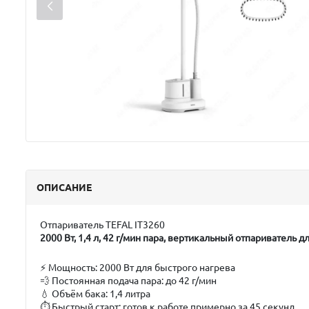
ОПИСАНИЕ
Отпариватель TEFAL IT3260
2000 Вт, 1,4 л, 42 г/мин пара, вертикальный отпариватель 
⚡
Мощность:
2000 Вт для быстрого нагрева
💨
Постоянная подача пара:
до 42 г/мин
💧
Объём бака:
1,4 литра
⏱️
Быстрый старт:
готов к работе примерно за 45 секунд