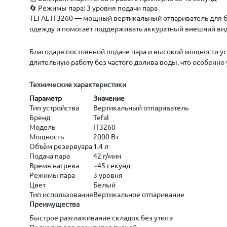
🔄
Режимы пара:
3 уровня подачи пара
TEFAL IT3260
— мощный вертикальный отпариватель для бы
одежду и помогает поддерживать аккуратный внешний ви
Благодаря постоянной подаче пара и высокой мощности уст
длительную работу без частого долива воды, что особенно
Технические характеристики
Параметр
Значение
Тип устройства
Вертикальный отпариватель
Бренд
Tefal
Модель
IT3260
Мощность
2000 Вт
Объём резервуара
1,4 л
Подача пара
42 г/мин
Время нагрева
~45 секунд
Режимы пара
3 уровня
Цвет
Белый
Тип использования
Вертикальное отпаривание
Преимущества
Быстрое разглаживание складок без утюга